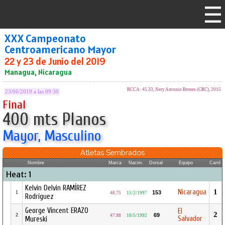
XXX Campeonato
Centroamericano Mayor
22 y 23 de Junio del 2019
Managua, Nicaragua
RCCA: 45.33, Nery Antonio Brenes (CRC), 2015
23/06/2019 a las 09:30
Final
400 mts Planos
Mayor, Masculino
Atletas Sembrados
Nombre
Marca
Nacim.
Dorsal
Equipo
Carril
Heat: 1
Kelvin Delvin RAMÍREZ
Nicaragua
1
153
1
48.75
15/2/1997
Rodríguez
George Vincent ERAZO
El
2
69
2
47.98
10/5/1992
Salvador
Mureski