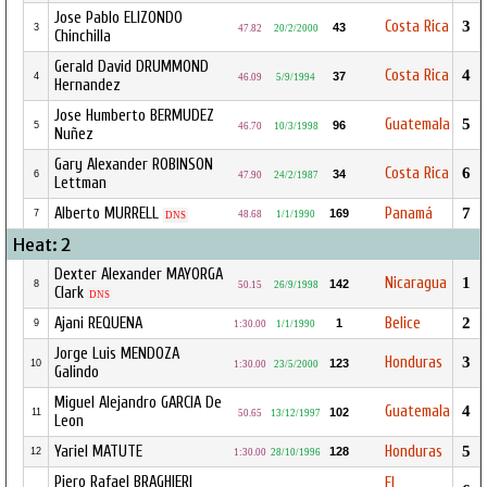
Jose Pablo ELIZONDO
Costa Rica
3
43
3
47.82
20/2/2000
Chinchilla
Gerald David DRUMMOND
Costa Rica
4
37
4
46.09
5/9/1994
Hernandez
Jose Humberto BERMUDEZ
Guatemala
5
96
5
46.70
10/3/1998
Nuñez
Gary Alexander ROBINSON
Costa Rica
6
34
6
47.90
24/2/1987
Lettman
Alberto MURRELL
Panamá
7
169
7
48.68
1/1/1990
DNS
Heat: 2
Dexter Alexander MAYORGA
Nicaragua
1
142
8
50.15
26/9/1998
Clark
DNS
Ajani REQUENA
Belice
2
1
9
1:30.00
1/1/1990
Jorge Luis MENDOZA
Honduras
3
123
10
1:30.00
23/5/2000
Galindo
Miguel Alejandro GARCIA De
Guatemala
4
102
11
50.65
13/12/1997
Leon
Yariel MATUTE
Honduras
5
128
12
1:30.00
28/10/1996
Piero Rafael BRAGHIERI
El