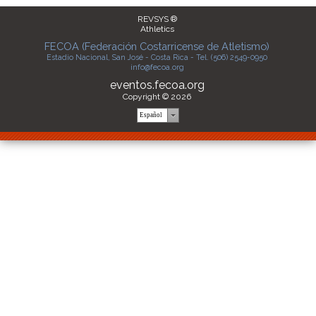
REVSYS ®
Athletics
FECOA (Federación Costarricense de Atletismo)
Estadio Nacional, San José - Costa Rica - Tel. (506) 2549-0950
info@fecoa.org
eventos.fecoa.org
Copyright © 2026