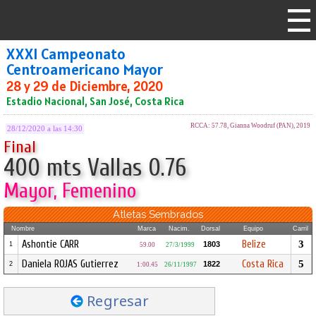
XXXI Campeonato
Centroamericano Mayor
28 y 29 de Diciembre, 2020
Estadio Nacional, San José, Costa Rica
RCCA: 57.78, Gianna Woodruf (PAN), 2019
28/12/2020 a las 14:30
Final
400 mts Vallas 0.76
Mayor, Femenino
Atletas Sembrados
Nombre
Marca
Nacim.
Dorsal
Equipo
Carril
Ashontie CARR
Belize
3
1803
1
59.00
27/3/1999
Daniela ROJAS Gutierrez
Costa Rica
5
1822
2
1:00.45
26/11/1997
Regresar