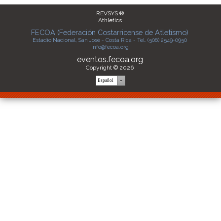
REVSYS ®
Athletics
FECOA (Federación Costarricense de Atletismo)
Estadio Nacional, San José - Costa Rica - Tel. (506) 2549-0950
info@fecoa.org
eventos.fecoa.org
Copyright © 2026