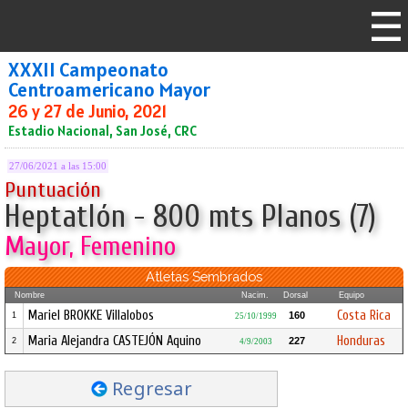
XXXII Campeonato
Centroamericano Mayor
26 y 27 de Junio, 2021
Estadio Nacional, San José, CRC
27/06/2021 a las 15:00
Puntuación
Heptatlón - 800 mts Planos (7)
Mayor, Femenino
Atletas Sembrados
Nombre
Nacim.
Dorsal
Equipo
Mariel BROKKE Villalobos
Costa Rica
160
1
25/10/1999
Maria Alejandra CASTEJÓN Aquino
Honduras
227
2
4/9/2003
Regresar