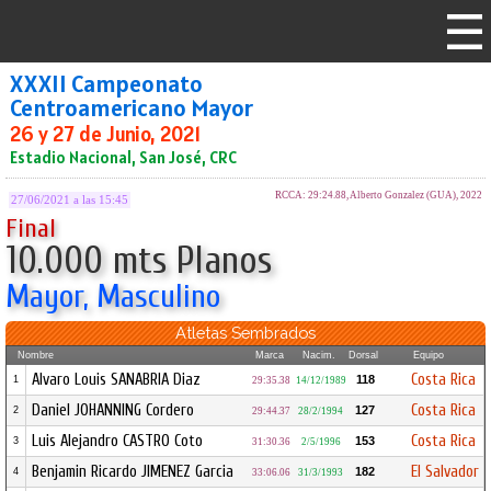
XXXII Campeonato
Centroamericano Mayor
26 y 27 de Junio, 2021
Estadio Nacional, San José, CRC
RCCA: 29:24.88, Alberto Gonzalez (GUA), 2022
27/06/2021 a las 15:45
Final
10.000 mts Planos
Mayor, Masculino
Atletas Sembrados
Nombre
Marca
Nacim.
Dorsal
Equipo
Alvaro Louis SANABRIA Diaz
Costa Rica
118
1
29:35.38
14/12/1989
Daniel JOHANNING Cordero
Costa Rica
127
2
29:44.37
28/2/1994
Luis Alejandro CASTRO Coto
Costa Rica
153
3
31:30.36
2/5/1996
Benjamin Ricardo JIMENEZ Garcia
El Salvador
182
4
33:06.06
31/3/1993