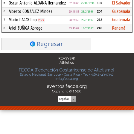
Oscar Antonio ALDANA Hernandez
El Salvador
197
5
32:00.63
25/10/1990
Alberto GONZALEZ Mindez
Guatemala
204
6
29:48.85
28/2/1996
Mario PACAY Pop
Guatemala
213
7
28:29.50
20/7/1997
DNS
Ariel ZUÑIGA Abrego
Panamá
249
8
33:15.62
18/7/1997
Regresar
REVSYS ®
Athletics
FECOA (Federación Costarricense de Atletismo)
Estadio Nacional, San José - Costa Rica - Tel. (506) 2549-0950
info@fecoa.org
eventos.fecoa.org
Copyright © 2026