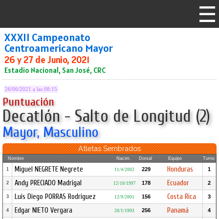
XXXII Campeonato
Centroamericano Mayor
26 y 27 de Junio, 2021
Estadio Nacional, San José, CRC
26/06/2021 a las 08:15
Puntuación
Decatlón - Salto de Longitud (2)
Mayor, Masculino
Atletas Sembrados
Nombre
Nacim.
Dorsal
Equipo
Turno
Miguel NEGRETE Negrete
Honduras
229
1
1
11/4/2002
Andy PRECIADO Madrigal
Ecuador
178
2
2
12/10/1997
Luis Diego PORRAS Rodriguez
Costa Rica
156
3
3
12/9/2001
Edgar NIETO Vergara
Panamá
256
4
4
20/1/1993