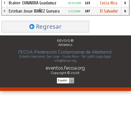
Brainer CHAVARRIA Guadamuz
Costa Rica
123
5
5
28/10/2000
Esteban Josue IBAÑEZ Guevara
El Salvador
187
6
6
5/12/2000
Regresar
REVSYS ®
Athletics
FECOA (Federación Costarricense de Atletismo)
Estadio Nacional, San José - Costa Rica - Tel. (506) 2549-0950
info@fecoa.org
eventos.fecoa.org
Copyright © 2026