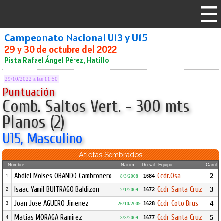
Campeonato Nacional U13 y U15
29 y 30 de octubre del 2022
Pista Rafael Ángel Pérez, Hatillo
29/10/2022 a las 11:50
Puntuación
Comb. Saltos Vert. - 300 mts
Planos (2)
U15, Masculino
Atletas Sembrados
Nombre
Nacim.
Dorsal
Equipo
Carril
Abdiel Moises OBANDO Cambronero
Ccdr.Osa
2
1684
1
8/3/2008
Isaac Yamil BUITRAGO Baldizon
Ccdr Santa Cruz
3
1672
2
2/1/2009
Joan Jose AGUERO Jimenez
Ccdr Coto Brus
4
1628
3
26/10/2009
Matias MORAGA Ramirez
Ccdr Santa Cruz
5
1677
4
3/3/2009