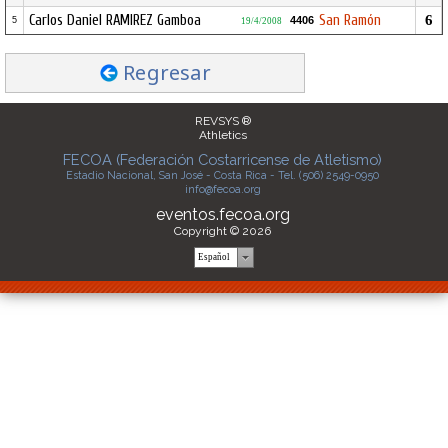
Carlos Daniel RAMIREZ Gamboa
San Ramón
6
4406
5
19/4/2008
Regresar
REVSYS ®
Athletics
FECOA (Federación Costarricense de Atletismo)
Estadio Nacional, San José - Costa Rica - Tel. (506) 2549-0950
info@fecoa.org
eventos.fecoa.org
Copyright © 2026