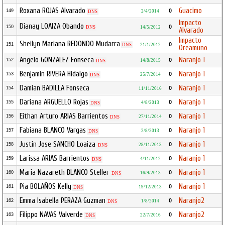
Roxana ROJAS Alvarado
Guacimo
0
149
2/4/2014
DNS
Impacto
Dianay LOAIZA Obando
0
150
DNS
14/5/2012
Alvarado
Impacto
Sheilyn Mariana REDONDO Mudarra
0
151
DNS
21/1/2012
Oreamuno
Angelo GONZALEZ Fonseca
Naranjo 1
0
152
14/8/2015
DNS
Benjamin RIVERA Hidalgo
Naranjo 1
0
153
25/7/2014
DNS
Damian BADILLA Fonseca
Naranjo 1
0
154
11/11/2016
Dariana ARGUELLO Rojas
Naranjo 1
0
155
4/8/2013
DNS
Eithan Arturo ARIAS Barrientos
Naranjo 1
0
156
27/11/2014
DNS
Fabiana BLANCO Vargas
Naranjo 1
0
157
2/8/2013
DNS
Justin Jose SANCHO Loaiza
Naranjo 1
0
158
28/11/2013
DNS
Larissa ARIAS Barrientos
Naranjo 1
0
159
4/11/2012
DNS
Maria Nazareth BLANCO Steller
Naranjo 1
0
160
16/9/2013
DNS
Pia BOLAÑOS Kelly
Naranjo 1
0
161
19/12/2013
DNS
Emma Isabella PERAZA Guzman
Naranjo2
0
162
1/8/2014
DNS
Filippo NAVAS Valverde
Naranjo2
0
163
22/7/2016
DNS