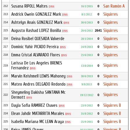
Susana RIPOLL Maltes
San Ramón A
0
212
16/1/2015
DNS
Andrick Owein GONZALEZ Mark
Siquirres
0
213
8/1/2012
DNS
Ashtelyn Anais GONZALEZ Mark
Siquirres
0
214
30/6/2013
DNS
Augusto Rashad LOPEZ Bonilla
Siquirres
2641
215
20/6/2012
DNS
Deina Rosibel QUESADA Valverde
Siquirres
0
216
28/1/2014
Dominic Yahir PICADO Pereira
Siquirres
0
217
24/9/2013
DNS
Emma Cristal ALVARADO Flores
Siquirres
0
218
21/6/2013
DNS
Larissa De Los Angeles BRENES
Siquirres
0
219
13/8/2014
Fernandez
DNS
Marvin Keishmell LEWIS Mahoney
Siquirres
0
220
30/6/2013
DNS
Mateo Andres DELGADO Redondo
Siquirres
0
221
9/9/2013
DNS
Sheymeling Dakisha SANTANA Mc
Siquirres
0
222
19/12/2012
Dermott
DNS
Dayla Sofia RAMIREZ Chaves
Siquirres B
0
223
23/9/2012
DNS
Elean Jahdir MATARRITA Morales
Siquirres B
0
224
31/8/2012
DNS
Isabella Mariana MC LEAN Araya
Siquirres B
0
225
25/9/2015
DNS
Keisy JAMES Chaves
Siquirres B
0
226