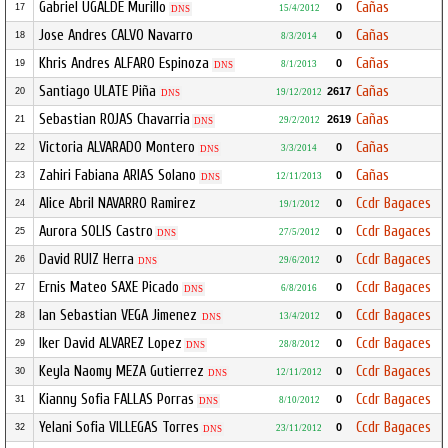
Gabriel UGALDE Murillo
Cañas
0
17
15/4/2012
DNS
Jose Andres CALVO Navarro
Cañas
0
18
8/3/2014
Khris Andres ALFARO Espinoza
Cañas
0
19
8/1/2013
DNS
Santiago ULATE Piña
Cañas
2617
20
19/12/2012
DNS
Sebastian ROJAS Chavarria
Cañas
2619
21
29/2/2012
DNS
Victoria ALVARADO Montero
Cañas
0
22
3/3/2014
DNS
Zahiri Fabiana ARIAS Solano
Cañas
0
23
12/11/2013
DNS
Alice Abril NAVARRO Ramirez
Ccdr Bagaces
0
24
19/1/2012
Aurora SOLIS Castro
Ccdr Bagaces
0
25
27/5/2012
DNS
David RUIZ Herra
Ccdr Bagaces
0
26
29/6/2012
DNS
Ernis Mateo SAXE Picado
Ccdr Bagaces
0
27
6/8/2016
DNS
Ian Sebastian VEGA Jimenez
Ccdr Bagaces
0
28
13/4/2012
DNS
Iker David ALVAREZ Lopez
Ccdr Bagaces
0
29
28/8/2012
DNS
Keyla Naomy MEZA Gutierrez
Ccdr Bagaces
0
30
12/11/2012
DNS
Kianny Sofia FALLAS Porras
Ccdr Bagaces
0
31
8/10/2012
DNS
Yelani Sofia VILLEGAS Torres
Ccdr Bagaces
0
32
23/11/2012
DNS