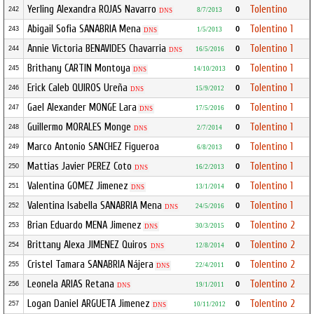
Yerling Alexandra ROJAS Navarro
Tolentino
0
242
8/7/2013
DNS
Abigail Sofia SANABRIA Mena
Tolentino 1
0
243
1/5/2013
DNS
Annie Victoria BENAVIDES Chavarria
Tolentino 1
0
244
16/5/2016
DNS
Brithany CARTIN Montoya
Tolentino 1
0
245
14/10/2013
DNS
Erick Caleb QUIROS Ureña
Tolentino 1
0
246
15/9/2012
DNS
Gael Alexander MONGE Lara
Tolentino 1
0
247
17/5/2016
DNS
Guillermo MORALES Monge
Tolentino 1
0
248
2/7/2014
DNS
Marco Antonio SANCHEZ Figueroa
Tolentino 1
0
249
6/8/2013
Mattias Javier PEREZ Coto
Tolentino 1
0
250
16/2/2013
DNS
Valentina GOMEZ Jimenez
Tolentino 1
0
251
13/1/2014
DNS
Valentina Isabella SANABRIA Mena
Tolentino 1
0
252
24/5/2016
DNS
Brian Eduardo MENA Jimenez
Tolentino 2
0
253
30/3/2015
DNS
Brittany Alexa JIMENEZ Quiros
Tolentino 2
0
254
12/8/2014
DNS
Cristel Tamara SANABRIA Nájera
Tolentino 2
0
255
22/4/2011
DNS
Leonela ARIAS Retana
Tolentino 2
0
256
19/1/2011
DNS
Logan Daniel ARGUETA Jimenez
Tolentino 2
0
257
10/11/2012
DNS