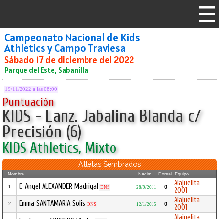
Campeonato Nacional de Kids
Athletics y Campo Traviesa
Sábado 17 de diciembre del 2022
Parque del Este, Sabanilla
19/11/2022 a las 08:00
Puntuación
KIDS - Lanz. Jabalina Blanda c/
Precisión (6)
KIDS Athletics, Mixto
Atletas Sembrados
Nombre
Nacim.
Dorsal
Equipo
Alajuelita
D Angel ALEXANDER Madrigal
0
1
DNS
28/9/2011
2001
Alajuelita
Emma SANTAMARIA Solis
0
2
DNS
12/1/2015
2001
Alajuelita