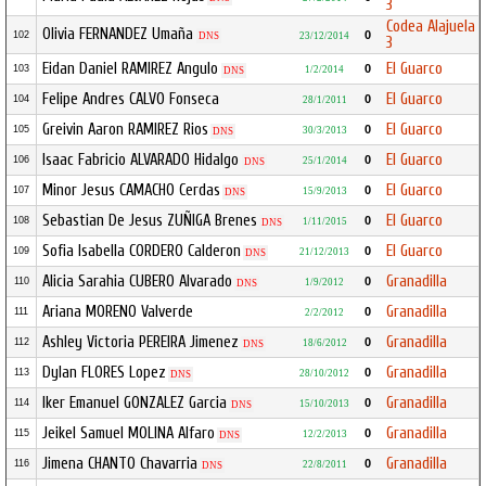
3
Codea Alajuela
Olivia FERNANDEZ Umaña
0
102
DNS
23/12/2014
3
Eidan Daniel RAMIREZ Angulo
El Guarco
0
103
1/2/2014
DNS
Felipe Andres CALVO Fonseca
El Guarco
0
104
28/1/2011
Greivin Aaron RAMIREZ Rios
El Guarco
0
105
30/3/2013
DNS
Isaac Fabricio ALVARADO Hidalgo
El Guarco
0
106
25/1/2014
DNS
Minor Jesus CAMACHO Cerdas
El Guarco
0
107
15/9/2013
DNS
Sebastian De Jesus ZUÑIGA Brenes
El Guarco
0
108
1/11/2015
DNS
Sofia Isabella CORDERO Calderon
El Guarco
0
109
21/12/2013
DNS
Alicia Sarahia CUBERO Alvarado
Granadilla
0
110
1/9/2012
DNS
Ariana MORENO Valverde
Granadilla
0
111
2/2/2012
Ashley Victoria PEREIRA Jimenez
Granadilla
0
112
18/6/2012
DNS
Dylan FLORES Lopez
Granadilla
0
113
28/10/2012
DNS
Iker Emanuel GONZALEZ Garcia
Granadilla
0
114
15/10/2013
DNS
Jeikel Samuel MOLINA Alfaro
Granadilla
0
115
12/2/2013
DNS
Jimena CHANTO Chavarria
Granadilla
0
116
22/8/2011
DNS