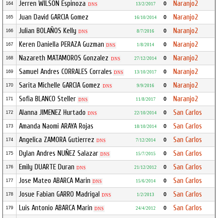
Jerren WILSON Espinoza
Naranjo2
0
164
13/2/2017
DNS
Juan David GARCIA Gomez
Naranjo2
0
165
16/10/2014
Julian BOLAÑOS Kelly
Naranjo2
0
166
8/7/2016
DNS
Keren Daniella PERAZA Guzman
Naranjo2
0
167
1/8/2014
DNS
Nazareth MATAMOROS Gonzalez
Naranjo2
0
168
27/12/2014
DNS
Samuel Andres CORRALES Corrales
Naranjo2
0
169
13/10/2017
DNS
Sarita Michelle GARCIA Gomez
Naranjo2
0
170
9/9/2016
DNS
Sofia BLANCO Steller
Naranjo2
0
171
11/8/2017
DNS
Alanna JIMENEZ Hurtado
San Carlos
0
172
22/10/2014
DNS
Amanda Naomi ARAYA Rojas
San Carlos
0
173
18/10/2014
Angelica ZAMORA Gutierrez
San Carlos
0
174
7/12/2014
DNS
Dylan Andres NUÑEZ Salazar
San Carlos
0
175
15/7/2015
DNS
Emily DUARTE Duran
San Carlos
0
176
21/12/2012
DNS
Jose Mateo ABARCA Marin
San Carlos
0
177
15/6/2014
DNS
Josue Fabian GARRO Madrigal
San Carlos
0
178
1/2/2013
DNS
Luis Antonio ABARCA Marin
San Carlos
0
179
24/4/2012
DNS