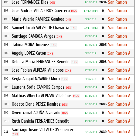
Jose FERNANDEZ Diaz
San Ramon
2634
196
1/10/2012
DNS
Jose Andres VILLALOBOS Guerrero
San Ramon
0
197
17/12/2014
DNS
Maria Valeria RAMIREZ Gamboa
San Ramon
0
198
3/4/2013
DNS
Samuel Jacob VALVERDE Chavarria
San Ramon
0
199
22/11/2013
DNS
Santiago GAMBOA Vargas
San Ramon
0
200
23/3/2014
DNS
Tahina MORA Jimenez
San Ramon
2595
201
15/4/2011
DNS
Angely LOPEZ Caton
San Ramón A
0
202
3/9/2014
DNS
Debora Maria FERNANDEZ Benedit
San Ramón A
2598
203
23/2/2011
DNS
Jose Fabian ALPIZAR Villalobos
San Ramón A
0
204
27/7/2015
DNS
Keyla Abigail NAVARRO Mora
San Ramón A
0
205
4/8/2017
DNS
Laurent Sofia CAMPOS Campos
San Ramón A
0
206
13/6/2014
DNS
Mathias Alberto ALPIZAR Villalobos
San Ramón A
0
207
15/1/2013
DNS
Odette Elena PEREZ Ramirez
San Ramón A
2605
208
3/10/2011
DNS
Owen Yamal ACUÑA Alvarado
San Ramón A
0
209
12/9/2013
DNS
Ruth Daniela FERNANDEZ Benedit
San Ramón A
0
210
13/1/2015
Santiago Josue VILLALOBOS Guerrero
San Ramón A
2639
211
22/5/2011
DNS