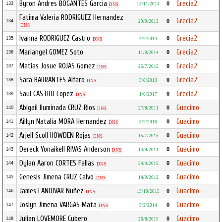
Byron Andres BOGANTES Garcia
Grecia2
0
133
14/11/2014
DNS
Fatima Valeria RODRIGUEZ Hernandez
Grecia2
0
134
29/9/2013
DNS
Ivanna RODRIGUEZ Castro
Grecia2
0
135
4/2/2014
DNS
Mariangel GOMEZ Soto
Grecia2
0
136
11/9/2014
Matias Josue ROJAS Gomez
Grecia2
0
137
25/7/2015
DNS
Sara BARRANTES Alfaro
Grecia2
0
138
5/8/2013
DNS
Saul CASTRO Lopez
Grecia2
0
139
1/6/2017
DNS
Abigail Iluminada CRUZ Rios
Guacimo
0
140
27/8/2011
DNS
Aillyn Natalia MORA Hernandez
Guacimo
0
141
3/2/2016
DNS
Arjell Scoll HOWDEN Rojas
Guacimo
0
142
15/7/2015
DNS
Dereck Yonaikell RIVAS Anderson
Guacimo
0
143
14/9/2011
DNS
Dylan Aaron CORTES Fallas
Guacimo
0
144
24/4/2015
DNS
Genesis Jimena CRUZ Calvo
Guacimo
0
145
14/9/2012
DNS
James LANDIVAR Nuñez
Guacimo
0
146
13/10/2015
DNS
Joslyn Jimena VARGAS Mata
Guacimo
0
147
5/2/2014
DNS
Julian LOVEMORE Cubero
Guacimo
0
148
26/8/2015