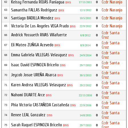
Keissy Fernanda ROJAS Paniagua
Ccdr Naranjo
0
62
17/11/2011
DNS
Samantha FALLAS Rodriguez
Ccdr Naranjo
0
63
12/1/2012
DNS
Santiago BADILLA Mendez
Ccdr Naranjo
0
64
10/5/2011
DNS
Victoria De Los Angeles VEGA Prado
Ccdr Naranjo
0
65
22/9/2012
DNS
Ccdr Santa
Andrick Yossueth RIVAS Villafuerte
0
66
6/8/2012
Cruz
Ccdr Santa
Eli Mateo ZUÑIGA Acevedo
0
67
DNS
8/9/2014
Cruz
Ccdr Santa
Emma Gabriela VILLEGAS Velasquez
0
68
DNS
24/9/2014
Cruz
Ccdr Santa
Isaac David ESPINOZA Briceño
0
69
DNS
29/7/2013
Cruz
Ccdr Santa
Jeycob Josue UREÑA Abarca
0
70
DNS
30/1/2013
Cruz
Ccdr Santa
Karen Andrea VILLEGAS Velasquez
0
71
DNS
29/2/2012
Cruz
Ccdr Santa
Nahomi DUARTE Arce
0
72
DNS
22/11/2016
Cruz
Ccdr Santa
Phia Victoria CASTAÑEDA Castañeda
0
73
DNS
22/9/2016
Cruz
Ccdr Santa
Renee LEAL Gonzalez
0
74
DNS
14/8/2015
Cruz
Ccdr Santa
Sarah Raquel ESPINOZA Briceño
0
75
DNS
29/7/2013
Cruz