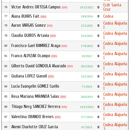
Ccdr Santa
Victor Andres ORTEGA Campos
0
76
DNS
24/12/2012
Cruz
Alana BUHRS Fait
Codea
0
77
19/8/2014
DNS
Codea Alajuela
Aaron VARGAS Gomez
0
78
DNS
12/5/2015
1
Codea Alajuela
Claudia QUIROS Artavia
0
79
DNS
22/4/2015
1
Codea Alajuela
Francisco Gael RAMIREZ Araya
0
80
DNS
17/6/2013
1
Codea Alajuela
Franco ALPIZAR Ocampo
0
81
DNS
3/9/2012
1
Codea Alajuela
Gilberto David GONDOLA Alvarado
0
82
DNS
20/2/2014
1
Codea Alajuela
Giuliana LOPEZ Gianoli
0
83
DNS
13/2/2012
1
Codea Alajuela
Lucia Evanyelin GOMEZ Cuello
0
84
7/1/2013
1
Codea Alajuela
Rosa Mariana MIRANDA Salas
0
85
DNS
26/6/2013
1
Codea Alajuela
Thiago Nery SANCHEZ Herrera
0
86
DNS
14/12/2014
1
Codea Alajuela
Valentina OBANDO Brenes
0
87
DNS
17/7/2013
1
Codea Alajuela
Akemi Charlotte CRUZ Garcia
0
88
6/7/2013
2