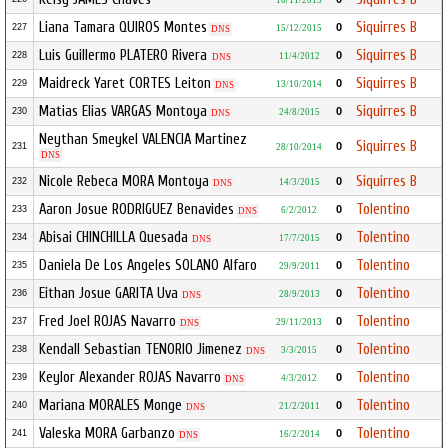
16/11/2015
Liana Tamara QUIROS Montes
Siquirres B
0
227
15/12/2015
DNS
Luis Guillermo PLATERO Rivera
Siquirres B
0
228
11/4/2012
DNS
Maidreck Yaret CORTES Leiton
Siquirres B
0
229
13/10/2014
DNS
Matias Elias VARGAS Montoya
Siquirres B
0
230
24/8/2015
DNS
Neythan Smeykel VALENCIA Martinez
Siquirres B
0
231
28/10/2014
DNS
Nicole Rebeca MORA Montoya
Siquirres B
0
232
14/3/2015
DNS
Aaron Josue RODRIGUEZ Benavides
Tolentino
0
233
6/2/2012
DNS
Abisai CHINCHILLA Quesada
Tolentino
0
234
17/7/2015
DNS
Daniela De Los Angeles SOLANO Alfaro
Tolentino
0
235
29/9/2011
Eithan Josue GARITA Uva
Tolentino
0
236
28/9/2013
DNS
Fred Joel ROJAS Navarro
Tolentino
0
237
29/11/2013
DNS
Kendall Sebastian TENORIO Jimenez
Tolentino
0
238
3/3/2015
DNS
Keylor Alexander ROJAS Navarro
Tolentino
0
239
4/3/2012
DNS
Mariana MORALES Monge
Tolentino
0
240
21/2/2011
DNS
Valeska MORA Garbanzo
Tolentino
0
241
16/2/2014
DNS