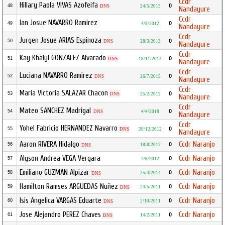
Ccdr
Hillary Paola VIVAS Azofeifa
0
48
DNS
24/5/2013
Nandayure
Ccdr
Ian Josue NAVARRO Ramirez
0
49
4/9/2012
Nandayure
Ccdr
Jurgen Josue ARIAS Espinoza
0
50
DNS
28/3/2013
Nandayure
Ccdr
Kay Khalyl GONZALEZ Alvarado
0
51
DNS
18/11/2014
Nandayure
Ccdr
Luciana NAVARRO Ramirez
0
52
DNS
26/7/2015
Nandayure
Ccdr
Maria Victoria SALAZAR Chacon
0
53
DNS
25/2/2012
Nandayure
Ccdr
Mateo SANCHEZ Madrigal
0
54
DNS
4/4/2018
Nandayure
Ccdr
Yohel Fabricio HERNANDEZ Navarro
0
55
DNS
20/12/2012
Nandayure
Aaron RIVERA Hidalgo
Ccdr Naranjo
0
56
18/8/2012
DNS
Alyson Andrea VEGA Vergara
Ccdr Naranjo
0
57
7/6/2012
Emiliano GUZMAN Alpizar
Ccdr Naranjo
0
58
25/4/2014
DNS
Hamilton Ramses ARGUEDAS Nuñez
Ccdr Naranjo
0
59
24/5/2011
DNS
Isis Angelica VARGAS Eduarte
Ccdr Naranjo
0
60
2/10/2011
DNS
Jose Alejandro PEREZ Chaves
Ccdr Naranjo
0
61
14/2/2011
DNS