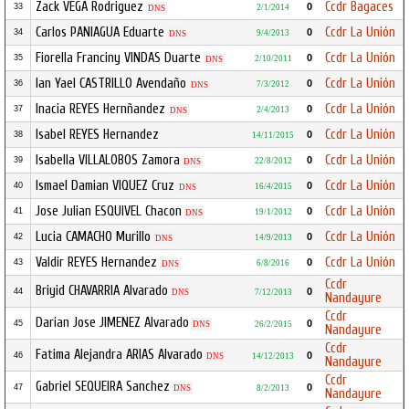
Zack VEGA Rodriguez
Ccdr Bagaces
0
33
2/1/2014
DNS
Carlos PANIAGUA Eduarte
Ccdr La Unión
0
34
9/4/2013
DNS
Fiorella Franciny VINDAS Duarte
Ccdr La Unión
0
35
2/10/2011
DNS
Ian Yael CASTRILLO Avendaño
Ccdr La Unión
0
36
7/3/2012
DNS
Inacia REYES Hernñandez
Ccdr La Unión
0
37
2/4/2013
DNS
Isabel REYES Hernandez
Ccdr La Unión
0
38
14/11/2015
Isabella VILLALOBOS Zamora
Ccdr La Unión
0
39
22/8/2012
DNS
Ismael Damian VIQUEZ Cruz
Ccdr La Unión
0
40
16/4/2015
DNS
Jose Julian ESQUIVEL Chacon
Ccdr La Unión
0
41
19/1/2012
DNS
Lucia CAMACHO Murillo
Ccdr La Unión
0
42
14/9/2013
DNS
Valdir REYES Hernandez
Ccdr La Unión
0
43
6/8/2016
DNS
Ccdr
Briyid CHAVARRIA Alvarado
0
44
DNS
7/12/2013
Nandayure
Ccdr
Darian Jose JIMENEZ Alvarado
0
45
DNS
26/2/2015
Nandayure
Ccdr
Fatima Alejandra ARIAS Alvarado
0
46
DNS
14/12/2013
Nandayure
Ccdr
Gabriel SEQUEIRA Sanchez
0
47
DNS
8/2/2013
Nandayure