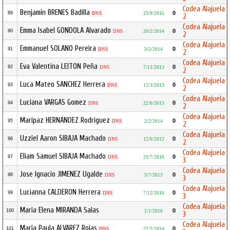
Codea Alajuela
Benjamin BRENES Badilla
0
89
DNS
23/9/2015
2
Codea Alajuela
Emma Isabel GONDOLA Alvarado
0
90
DNS
20/2/2014
2
Codea Alajuela
Emmanuel SOLANO Pereira
0
91
DNS
3/5/2014
2
Codea Alajuela
Eva Valentina LEITON Peña
0
92
DNS
7/11/2013
2
Codea Alajuela
Luca Mateo SANCHEZ Herrera
0
93
DNS
12/3/2013
2
Codea Alajuela
Luciana VARGAS Gomez
0
94
DNS
22/6/2013
2
Codea Alajuela
Maripaz HERNANDEZ Rodriguez
0
95
DNS
2/2/2014
2
Codea Alajuela
Uzziel Aaron SIBAJA Machado
0
96
DNS
12/6/2012
2
Codea Alajuela
Eliam Samuel SIBAJA Machado
0
97
DNS
21/7/2016
3
Codea Alajuela
Jose Ignacio JIMENEZ Ugalde
0
98
DNS
3/7/2013
3
Codea Alajuela
Lucianna CALDERON Herrera
0
99
DNS
7/12/2016
3
Codea Alajuela
Maria Elena MIRANDA Salas
0
100
2/1/2016
3
Codea Alajuela
Maria Paula ALVAREZ Rojas
0
101
DNS
27/2/2014