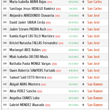
Maria Isabella ARAYA Rojas
San Carlos
0
180
18/5/2015
DNS
Santiago Jesus HIDALGO Ramirez
San Carlos
0
181
2/6/2012
DNS
Alejandro ARREDONDO Chavarria
San José
0
182
21/6/2013
DNS
David Javier SIBAJA Cerda
San José
0
183
26/4/2012
DNS
Jaden Steven PIEDRA Asch
San José
0
184
17/10/2013
DNS
Kamila Kapril CASTILLO Martinez
San José
0
185
3/1/2012
DNS
Kristel Natasha FALLAS Fernandez
San José
0
186
27/2/2012
DNS
Mariangel ARCE Robles
San José
0
187
29/8/2012
DNS
Miah Isabella CASTRO Masis
San José
0
188
3/12/2012
Nathalia Paola MONGE Vargas
San José
0
189
31/1/2012
DNS
Owen Roberto SAWYERS Furtado
San José
0
190
6/8/2014
DNS
Samuel Said COTO Herrera
San José
0
191
6/10/2013
DNS
Abigail ARIAS Montero
San Ramon
0
192
9/2/2012
DNS
Alina PEREZ Sancho
San Ramon
0
193
26/6/2013
DNS
Angelina CHAVES Lobo
San Ramon
0
194
10/1/2012
Gabriel MENDEZ Alvarado
San Ramon
0
195
29/1/2015
DNS