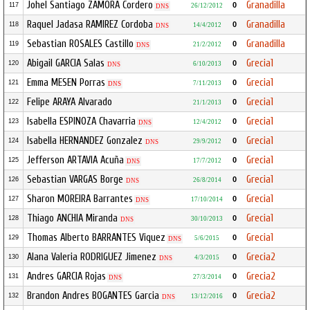
Johel Santiago ZAMORA Cordero
Granadilla
0
117
26/12/2012
DNS
Raquel Jadasa RAMIREZ Cordoba
Granadilla
0
118
14/4/2012
DNS
Sebastian ROSALES Castillo
Granadilla
0
119
21/2/2012
DNS
Abigail GARCIA Salas
Grecia1
0
120
6/10/2013
DNS
Emma MESEN Porras
Grecia1
0
121
7/11/2013
DNS
Felipe ARAYA Alvarado
Grecia1
0
122
21/1/2013
Isabella ESPINOZA Chavarria
Grecia1
0
123
12/4/2012
DNS
Isabella HERNANDEZ Gonzalez
Grecia1
0
124
29/9/2012
DNS
Jefferson ARTAVIA Acuña
Grecia1
0
125
17/7/2012
DNS
Sebastian VARGAS Borge
Grecia1
0
126
26/8/2014
DNS
Sharon MOREIRA Barrantes
Grecia1
0
127
17/10/2014
DNS
Thiago ANCHIA Miranda
Grecia1
0
128
30/10/2013
DNS
Thomas Alberto BARRANTES Viquez
Grecia1
0
129
5/6/2015
DNS
Alana Valeria RODRIGUEZ Jimenez
Grecia2
0
130
4/3/2015
DNS
Andres GARCIA Rojas
Grecia2
0
131
27/3/2014
DNS
Brandon Andres BOGANTES Garcia
Grecia2
0
132
13/12/2016
DNS