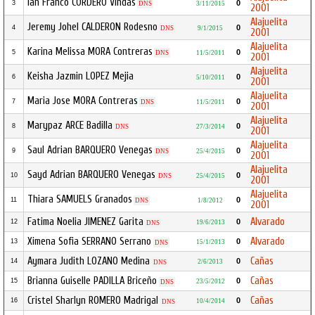
Ian Franco CORDERO Vindas
0
3
DNS
3/11/2015
2001
Alajuelita
Jeremy Johel CALDERON Rodesno
0
4
DNS
9/1/2015
2001
Alajuelita
Karina Melissa MORA Contreras
0
5
DNS
11/5/2011
2001
Alajuelita
Keisha Jazmin LOPEZ Mejia
0
6
5/10/2011
2001
Alajuelita
Maria Jose MORA Contreras
0
7
DNS
11/5/2011
2001
Alajuelita
Marypaz ARCE Badilla
0
8
DNS
27/3/2014
2001
Alajuelita
Saul Adrian BARQUERO Venegas
0
9
DNS
25/4/2015
2001
Alajuelita
Sayd Adrian BARQUERO Venegas
0
10
DNS
25/4/2015
2001
Alajuelita
Thiara SAMUELS Granados
0
11
DNS
1/8/2012
2001
Fatima Noelia JIMENEZ Garita
Alvarado
0
12
19/6/2013
DNS
Ximena Sofia SERRANO Serrano
Alvarado
0
13
15/1/2013
DNS
Aymara Judith LOZANO Medina
Cañas
0
14
2/6/2013
DNS
Brianna Guiselle PADILLA Briceño
Cañas
0
15
23/5/2012
DNS
Cristel Sharlyn ROMERO Madrigal
Cañas
0
16
10/4/2014
DNS