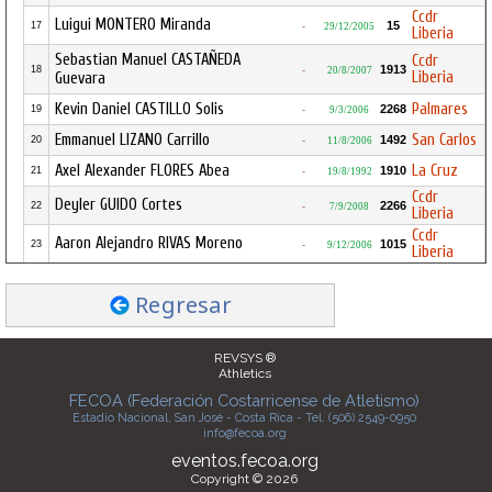
Ccdr
Luigui MONTERO Miranda
15
17
-
29/12/2005
Liberia
Sebastian Manuel CASTAÑEDA
Ccdr
1913
18
-
20/8/2007
Liberia
Guevara
Kevin Daniel CASTILLO Solis
Palmares
2268
19
-
9/3/2006
Emmanuel LIZANO Carrillo
San Carlos
1492
20
-
11/8/2006
Axel Alexander FLORES Abea
La Cruz
1910
21
-
19/8/1992
Ccdr
Deyler GUIDO Cortes
2266
22
-
7/9/2008
Liberia
Ccdr
Aaron Alejandro RIVAS Moreno
1015
23
-
9/12/2006
Liberia
Regresar
REVSYS ®
Athletics
FECOA (Federación Costarricense de Atletismo)
Estadio Nacional, San José - Costa Rica - Tel. (506) 2549-0950
info@fecoa.org
eventos.fecoa.org
Copyright © 2026