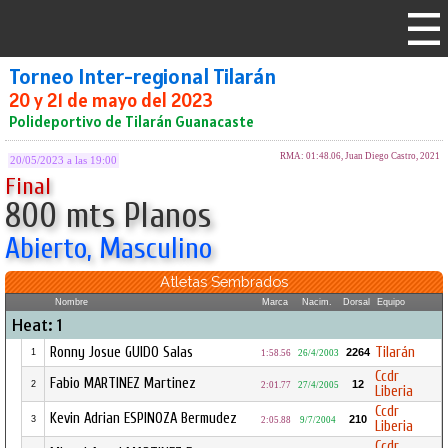
Torneo Inter-regional Tilarán
20 y 21 de mayo del 2023
Polideportivo de Tilarán Guanacaste
RMA: 01:48.06, Juan Diego Castro, 2021
20/05/2023 a las 19:00
Final
800 mts Planos
Abierto, Masculino
Atletas Sembrados
Nombre
Marca
Nacim.
Dorsal
Equipo
Heat: 1
Ronny Josue GUIDO Salas
Tilarán
2264
1
1:58.56
26/4/2003
Ccdr
Fabio MARTINEZ Martinez
12
2
2:01.77
27/4/2005
Liberia
Ccdr
Kevin Adrian ESPINOZA Bermudez
210
3
2:05.88
9/7/2004
Liberia
Ccdr