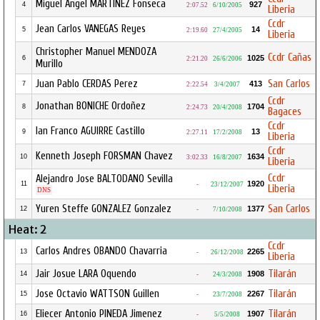
Miguel Angel MARTINEZ Fonseca
927
4
2:07.52
6/10/2005
Liberia
Ccdr
Jean Carlos VANEGAS Reyes
14
5
2:19.60
27/4/2005
Liberia
Christopher Manuel MENDOZA
Ccdr Cañas
1025
6
2:21.20
26/6/2006
Murillo
Juan Pablo CERDAS Perez
San Carlos
413
7
2:22.54
3/4/2007
Ccdr
Jonathan BONICHE Ordoñez
1704
8
2:24.73
20/4/2008
Bagaces
Ccdr
Ian Franco AGUIRRE Castillo
13
9
2:27.11
17/2/2008
Liberia
Ccdr
Kenneth Joseph FORSMAN Chavez
1634
10
3:02.33
16/8/2007
Liberia
Ccdr
Alejandro Jose BALTODANO Sevilla
1920
11
-
23/12/2007
Liberia
DNS
Yuren Steffe GONZALEZ Gonzalez
San Carlos
1377
12
-
7/10/2008
Heat: 2
Ccdr
Carlos Andres OBANDO Chavarria
2265
13
-
26/12/2008
Liberia
Jair Josue LARA Oquendo
Tilarán
1908
14
-
24/3/2008
Jose Octavio WATTSON Guillen
Tilarán
2267
15
-
23/7/2008
Eliecer Antonio PINEDA Jimenez
Tilarán
1907
16
-
5/5/2008