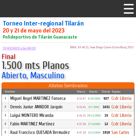
Torneo Inter-regional Tilarán
20 y 21 de mayo del 2023
Polideportivo de Tilarán Guanacaste
RMA: 03:40.25, Juan Diego Castro (Costa Rica), 2023
21/05/2023 a las 08:25
Final
1.500 mts Planos
Abierto, Masculino
Atletas Sembrados
Nombre
Marca
Nacim.
Dorsal
Equipo
Miguel Angel MARTINEZ Fonseca
Ccdr Liberia
927
1
4:32.67
6/10/2005
Dennis Junior AMADOR Jarquin
Ccdr Liberia
1631
2
4:33.45
6/7/2002
Luigui MONTERO Miranda
Ccdr Liberia
15
3
4:35.41
29/12/2005
Fabio MARTINEZ Martinez
Ccdr Liberia
12
4
4:37.30
27/4/2005
Raul Francisco QUESADA Bermudez
San Carlos
1918
5
4:47.18
15/5/2004