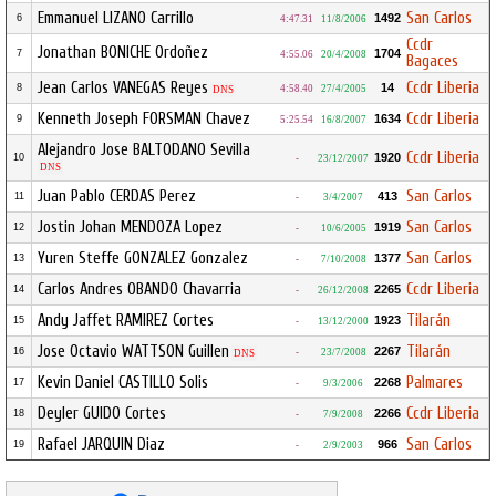
Emmanuel LIZANO Carrillo
San Carlos
1492
6
4:47.31
11/8/2006
Ccdr
Jonathan BONICHE Ordoñez
1704
7
4:55.06
20/4/2008
Bagaces
Jean Carlos VANEGAS Reyes
Ccdr Liberia
14
8
4:58.40
27/4/2005
DNS
Kenneth Joseph FORSMAN Chavez
Ccdr Liberia
1634
9
5:25.54
16/8/2007
Alejandro Jose BALTODANO Sevilla
Ccdr Liberia
1920
10
-
23/12/2007
DNS
Juan Pablo CERDAS Perez
San Carlos
413
11
-
3/4/2007
Jostin Johan MENDOZA Lopez
San Carlos
1919
12
-
10/6/2005
Yuren Steffe GONZALEZ Gonzalez
San Carlos
1377
13
-
7/10/2008
Carlos Andres OBANDO Chavarria
Ccdr Liberia
2265
14
-
26/12/2008
Andy Jaffet RAMIREZ Cortes
Tilarán
1923
15
-
13/12/2000
Jose Octavio WATTSON Guillen
Tilarán
2267
16
-
23/7/2008
DNS
Kevin Daniel CASTILLO Solis
Palmares
2268
17
-
9/3/2006
Deyler GUIDO Cortes
Ccdr Liberia
2266
18
-
7/9/2008
Rafael JARQUIN Diaz
San Carlos
966
19
-
2/9/2003