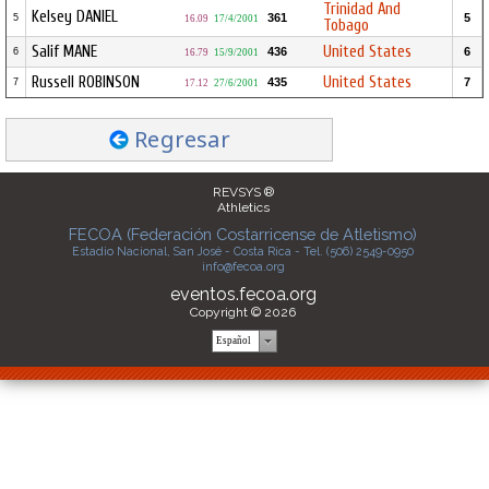
Trinidad And
Kelsey DANIEL
361
5
5
16.09
17/4/2001
Tobago
Salif MANE
United States
436
6
6
16.79
15/9/2001
Russell ROBINSON
United States
435
7
7
17.12
27/6/2001
Regresar
REVSYS ®
Athletics
FECOA (Federación Costarricense de Atletismo)
Estadio Nacional, San José - Costa Rica - Tel. (506) 2549-0950
info@fecoa.org
eventos.fecoa.org
Copyright © 2026