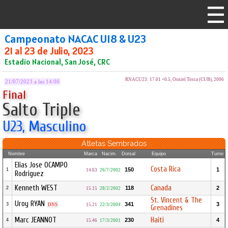
Campeonato NACAC U18 & U23
21 al 23 de Julio, 2023
Estadio Nacional, San José, CRC
RNACU23: 17.01 +0.5, Osniel Tosca (CUB), 2006
21/07/2023 a las 14:00
Final
Salto Triple
U23, Masculino
Atletas Sembrados
Nombre
Marca
Nacim.
Dorsal
Equipo
Turno
Elias Jose OCAMPO
Costa Rica
150
1
1
14.63
26/7/2002
Rodriguez
Kenneth WEST
Canada
118
2
2
15.15
28/2/2002
St. Vincent & The
Uroy RYAN
341
3
3
DNS
15.21
22/3/2004
Grenadines
Marc JEANNOT
Haiti
230
4
4
15.46
17/3/2001