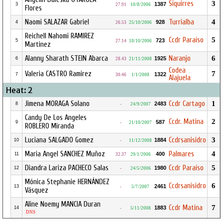
Siquirres
3
1387
3
27.91
10/8/2006
Flores
Naomi SALAZAR Gabriel
Turrialba
4
928
4
26.53
25/10/2006
Reichell Nahomi RAMIREZ
Ccdr Paraíso
5
723
5
27.14
10/10/2006
Martinez
Alanny Sharath STEIN Abarca
Naranjo
6
1925
6
28.43
21/11/2008
Codea
Valeria CASTRO Ramirez
7
1322
7
30.46
1/1/2008
Alajuela
Heat: 2
Jimena MORAGA Solano
Ccdr Cartago
1
2483
8
-
24/9/2007
Candy De Los Angeles
Ccdr. Matina
2
587
9
-
21/10/2007
ROBLERO Miranda
Luciana SALGADO Gomez
Ccdrsanisidro
3
1884
10
-
11/12/2008
Maria Angel SANCHEZ Muñoz
Palmares
4
400
11
32.37
29/1/2006
Diandra Lariza PACHECO Salas
Ccdr Paraíso
5
1980
12
-
24/5/2006
Mónica Stephanie HERNÁNDEZ
Ccdrsanisidro
6
2461
13
-
5/7/2007
Vásquez
Aline Noemy MANCIA Duran
Ccdr Matina
7
1883
14
-
5/11/2008
DNS