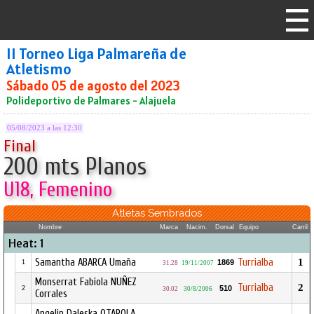
II Torneo Liga Palmareña de
Atletismo
Sábado 05 de agosto del 2023
Polideportivo de Palmares - Alajuela
05/08/2023 a las 12:30
Final
200 mts Planos
U18, Femenino
Atletas Sembrados
Nombre
Marca
Nacim.
Dorsal
Equipo
Carril
Heat: 1
Samantha ABARCA Umaña
Turrialba
1
1869
1
31.28
19/11/2007
Monserrat Fabiola NUÑEZ
Turrialba
2
510
2
30.02
30/8/2006
Corrales
Angelin Daleska OTAROLA