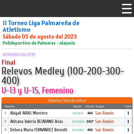
II Torneo Liga Palmareña de
Atletismo
Sábado 05 de agosto del 2023
Polideportivo de Palmares - Alajuela
05/08/2023 a las 13:30
Final
Relevos Medley (100-200-300-
400)
U-13 y U-15, Femenino
Atletas Sembrados
Nombre
Nacim.
Dorsal
Equipo
Carril
Abigail ARIAS Montero
San Ramón
1
464
1
9/2/2012
Ahitana Valeria BEJARANO Arias
San Ramón
1
2427
2
10/1/2010
Debora Maria FERNANDEZ Benedit
San Ramón
1
450
3
23/2/2011