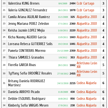
Valentina KUNG Brenes
Ccdr Cartago
3
2484
20
8/6/2009
Valeria GONZALEZ Fernandez
Ccdr Cartago
3
1878
21
26/1/2011
Camila Ariana AGUILAR Ramirez
Alajuelita 2001
4
325
22
15/1/2009
Jenny Mariana PEREZ Zeledon
Alajuelita 2001
4
2360
23
17/1/2011
Keisha Jazmin LOPEZ Mejia
Alajuelita 2001
4
2220
24
5/10/2011
Kicha Naomy AGUERO Garcia
Alajuelita 2001
4
1663
25
13/9/2011
Loreana Rebeca GUTIERREZ Solis
Alajuelita 2001
4
1081
26
19/2/2010
Pamela CONTRERAS Moreno
Alajuelita 2001
4
2359
27
21/12/2009
Thiara SAMUELS Granados
Alajuelita 2001
4
353
28
1/8/2012
Atletismo León
Fiorella GARCIA Rivas
5
1662
29
20/1/2011
Xlll
Atletismo León
Tyffany Sofia ORDOÑEZ Rosales
5
2455
30
27/10/2012
Xlll
Britany Daniela RODRIGUEZ
Codea Alajuela
6
2215
31
24/11/2010
Martinez
Daniela ARROYO Picado
Codea Alajuela
6
430
32
11/8/2009
Debbie ESQUIVEL Rodriguez
Codea Alajuela
6
856
33
10/8/2012
Kimberly Sofia VARGAS Mesen
Codea Alajuela
6
238
34
17/9/2011