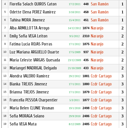
Fiorella Solach QUIROS Caton
San Ramón
1
448
4
17/2/2011
Odette Elena PEREZ Ramirez
San Ramón
1
458
5
3/10/2011
Tahina MORA Jimenez
San Ramón
1
451
6
15/4/2011
Alba ARMILLOTTA Arroyo
Naranjo
2
1874
7
14/12/2012
Emily Sofia VEGA Leiton
Naranjo
2
2310
8
9/5/2012
Fatima Lucia ROJAS Porras
Naranjo
2
1875
9
17/1/2012
Luz Mariana ARGUELLO Duarte
Naranjo
2
937
10
17/5/2009
Maria Celeste VARGAS Quesada
Naranjo
2
435
11
23/12/2009
Mariangel MADRIGAL Delgado
Naranjo
2
433
12
21/10/2009
Alondra VALERIO Ramirez
Ccdr Cartago
3
1881
13
29/2/2012
Bianka TREJOS Jimenez
Ccdr Cartago
3
1880
14
17/1/2011
Brianna TREJOS Jimenez
Ccdr Cartago
3
1879
15
17/1/2011
Francella PESSOA Charpentier
Ccdr Cartago
3
1877
16
5/3/2011
Maria Belen CLUNIE Vosman
Ccdr Cartago
3
2498
17
19/1/2010
Sofia MORAGA Solano
Ccdr Cartago
3
2486
18
29/9/2010
Sofia VEGA Mata
Ccdr Cartago
3
2485
19
8/12/2009