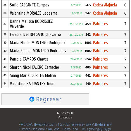
Sofia CASCANTE Campos
Codea Alajuela
6
2477
35
6/2/2009
Valentina MORALES Ledezma
Codea Alajuela
6
347
36
11/5/2011
Danna Melissa RODRIGUEZ
Palmares
7
459
37
21/10/2011
Valverde
Fabiola Izel DELGADO Chavarria
Palmares
7
342
38
26/12/2010
Maria Nicole MONTERO Rodriguez
Palmares
7
1901
39
15/9/2012
Maria Sophia MONTERO Rodriguez
Palmares
7
1902
40
17/5/2011
Pamela CAMPOS Chaves
Palmares
7
2242
41
27/4/2010
Sharon Nicol CALERO Camacho
Palmares
7
465
42
5/5/2012
Siany Mariel CORTES Molina
Palmares
7
441
43
2/7/2010
Valentina BARRANTES Jiron
Palmares
7
449
44
22/2/2011
Regresar
REVSYS ®
Athletics
FECOA (Federación Costarricense de Atletismo)
Estadio Nacional, San José - Costa Rica - Tel. (506) 2549-0950