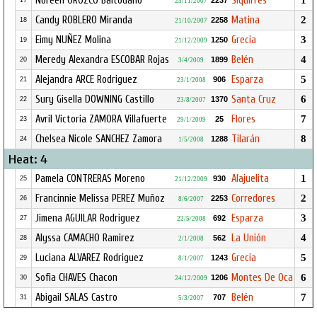
Noreen OROZCO Baltodano
Siquirres
1
2237
17
23/11/2007
Candy ROBLERO Miranda
Matina
2
2258
18
21/10/2007
Eimy NUÑEZ Molina
Grecia
3
1250
19
21/12/2009
Meredy Alexandra ESCOBAR Rojas
Belén
4
1899
20
3/4/2009
Alejandra ARCE Rodriguez
Esparza
5
906
21
23/1/2008
Sury Gisella DOWNING Castillo
Santa Cruz
6
1370
22
23/8/2007
Avril Victoria ZAMORA Villafuerte
Flores
7
25
23
29/1/2009
Chelsea Nicole SANCHEZ Zamora
Tilarán
8
1288
24
1/5/2008
Heat: 4
Pamela CONTRERAS Moreno
Alajuelita
1
930
25
21/12/2009
Francinnie Melissa PEREZ Muñoz
Corredores
2
2253
26
8/6/2007
Jimena AGUILAR Rodriguez
Esparza
3
692
27
22/5/2008
Alyssa CAMACHO Ramirez
La Unión
4
562
28
2/1/2008
Luciana ALVAREZ Rodriguez
Grecia
5
1243
29
8/1/2007
Sofia CHAVES Chacon
Montes De Oca
6
1206
30
24/12/2009
Abigail SALAS Castro
Belén
7
707
31
5/3/2007