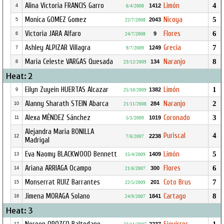
Alina Victoria FRANCIS Garro
Limón
4
1412
4
6/4/2008
Monica GOMEZ Gomez
Nicoya
5
2043
5
22/7/2008
Victoria JARA Alfaro
Flores
6
9
6
24/7/2008
Ashley ALPIZAR Villagra
Grecia
7
1249
7
9/7/2009
Maria Celeste VARGAS Quesada
Naranjo
8
134
8
23/12/2009
Heat: 2
Eilyn Zuyein HUERTAS Alcazar
Limón
1
1382
9
25/10/2009
Alanny Sharath STEIN Abarca
Naranjo
2
284
10
21/11/2008
Alexa MÉNDEZ Sánchez
Coronado
3
1019
11
5/5/2009
Alejandra Maria BONILLA
Puriscal
4
2238
12
7/6/2007
Madrigal
Eva Naomy BLACKWOOD Bennett
Limón
5
1409
13
15/4/2009
Ariana ARRIAGA Ocampo
Flores
6
300
14
21/6/2007
Monserrat RUIZ Barrantes
Coto Brus
7
201
15
22/5/2009
Jimena MORAGA Solano
Cartago
8
1841
16
24/9/2007
Heat: 3