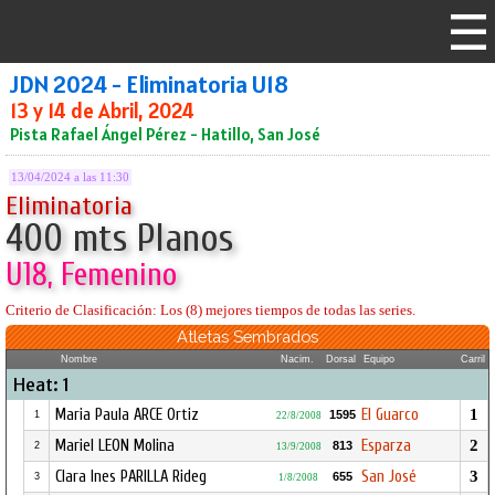
JDN 2024 - Eliminatoria U18
13 y 14 de Abril, 2024
Pista Rafael Ángel Pérez - Hatillo, San José
13/04/2024 a las 11:30
Eliminatoria
400 mts Planos
U18, Femenino
Criterio de Clasificación: Los (8) mejores tiempos de todas las series.
Atletas Sembrados
Nombre
Nacim.
Dorsal
Equipo
Carril
Heat: 1
Maria Paula ARCE Ortiz
El Guarco
1
1595
1
22/8/2008
Mariel LEON Molina
Esparza
2
813
2
13/9/2008
Clara Ines PARILLA Rideg
San José
3
655
3
1/8/2008