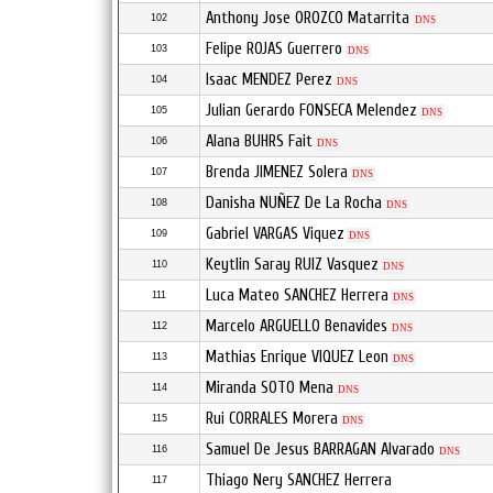
Anthony Jose OROZCO Matarrita
102
DNS
Felipe ROJAS Guerrero
103
DNS
Isaac MENDEZ Perez
104
DNS
Julian Gerardo FONSECA Melendez
105
DNS
Alana BUHRS Fait
106
DNS
Brenda JIMENEZ Solera
107
DNS
Danisha NUÑEZ De La Rocha
108
DNS
Gabriel VARGAS Viquez
109
DNS
Keytlin Saray RUIZ Vasquez
110
DNS
Luca Mateo SANCHEZ Herrera
111
DNS
Marcelo ARGUELLO Benavides
112
DNS
Mathias Enrique VIQUEZ Leon
113
DNS
Miranda SOTO Mena
114
DNS
Rui CORRALES Morera
115
DNS
Samuel De Jesus BARRAGAN Alvarado
116
DNS
Thiago Nery SANCHEZ Herrera
117