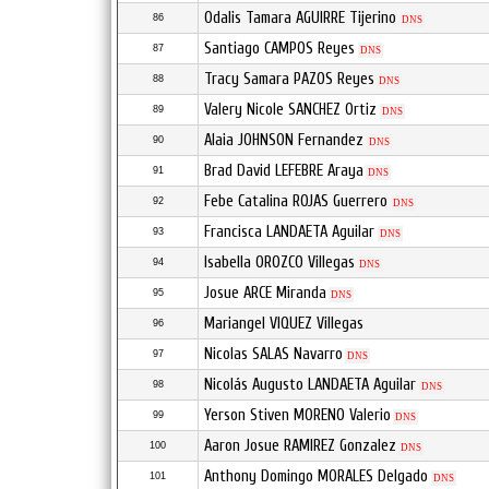
Odalis Tamara AGUIRRE Tijerino
86
DNS
Santiago CAMPOS Reyes
87
DNS
Tracy Samara PAZOS Reyes
88
DNS
Valery Nicole SANCHEZ Ortiz
89
DNS
Alaia JOHNSON Fernandez
90
DNS
Brad David LEFEBRE Araya
91
DNS
Febe Catalina ROJAS Guerrero
92
DNS
Francisca LANDAETA Aguilar
93
DNS
Isabella OROZCO Villegas
94
DNS
Josue ARCE Miranda
95
DNS
Mariangel VIQUEZ Villegas
96
Nicolas SALAS Navarro
97
DNS
Nicolás Augusto LANDAETA Aguilar
98
DNS
Yerson Stiven MORENO Valerio
99
DNS
Aaron Josue RAMIREZ Gonzalez
100
DNS
Anthony Domingo MORALES Delgado
101
DNS