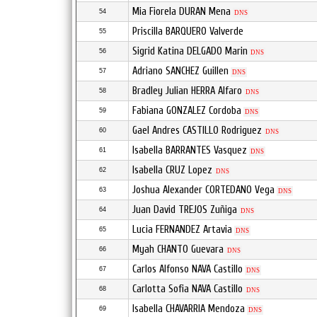
Mia Fiorela DURAN Mena
54
DNS
Priscilla BARQUERO Valverde
55
Sigrid Katina DELGADO Marin
56
DNS
Adriano SANCHEZ Guillen
57
DNS
Bradley Julian HERRA Alfaro
58
DNS
Fabiana GONZALEZ Cordoba
59
DNS
Gael Andres CASTILLO Rodriguez
60
DNS
Isabella BARRANTES Vasquez
61
DNS
Isabella CRUZ Lopez
62
DNS
Joshua Alexander CORTEDANO Vega
63
DNS
Juan David TREJOS Zuñiga
64
DNS
Lucia FERNANDEZ Artavia
65
DNS
Myah CHANTO Guevara
66
DNS
Carlos Alfonso NAVA Castillo
67
DNS
Carlotta Sofia NAVA Castillo
68
DNS
Isabella CHAVARRIA Mendoza
69
DNS