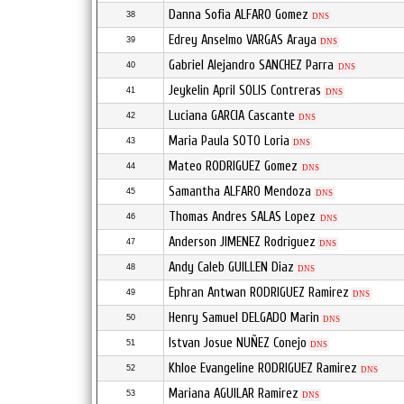
Danna Sofia ALFARO Gomez
38
DNS
Edrey Anselmo VARGAS Araya
39
DNS
Gabriel Alejandro SANCHEZ Parra
40
DNS
Jeykelin April SOLIS Contreras
41
DNS
Luciana GARCIA Cascante
42
DNS
Maria Paula SOTO Loria
43
DNS
Mateo RODRIGUEZ Gomez
44
DNS
Samantha ALFARO Mendoza
45
DNS
Thomas Andres SALAS Lopez
46
DNS
Anderson JIMENEZ Rodriguez
47
DNS
Andy Caleb GUILLEN Diaz
48
DNS
Ephran Antwan RODRIGUEZ Ramirez
49
DNS
Henry Samuel DELGADO Marin
50
DNS
Istvan Josue NUÑEZ Conejo
51
DNS
Khloe Evangeline RODRIGUEZ Ramirez
52
DNS
Mariana AGUILAR Ramirez
53
DNS