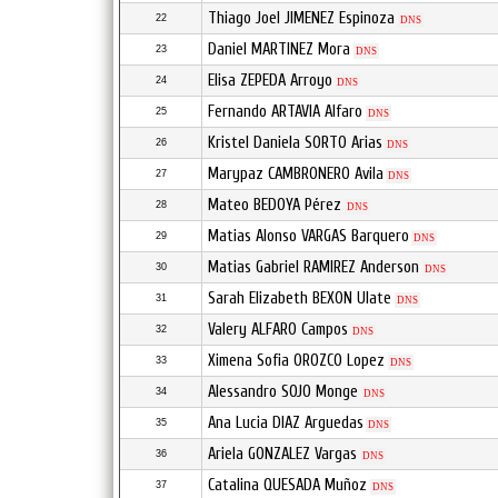
Thiago Joel JIMENEZ Espinoza
22
DNS
Daniel MARTINEZ Mora
23
DNS
Elisa ZEPEDA Arroyo
24
DNS
Fernando ARTAVIA Alfaro
25
DNS
Kristel Daniela SORTO Arias
26
DNS
Marypaz CAMBRONERO Avila
27
DNS
Mateo BEDOYA Pérez
28
DNS
Matias Alonso VARGAS Barquero
29
DNS
Matias Gabriel RAMIREZ Anderson
30
DNS
Sarah Elizabeth BEXON Ulate
31
DNS
Valery ALFARO Campos
32
DNS
Ximena Sofia OROZCO Lopez
33
DNS
Alessandro SOJO Monge
34
DNS
Ana Lucia DIAZ Arguedas
35
DNS
Ariela GONZALEZ Vargas
36
DNS
Catalina QUESADA Muñoz
37
DNS