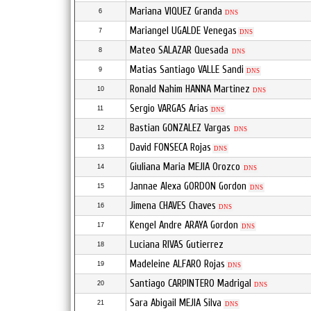
Mariana VIQUEZ Granda
6
DNS
Mariangel UGALDE Venegas
7
DNS
Mateo SALAZAR Quesada
8
DNS
Matias Santiago VALLE Sandi
9
DNS
Ronald Nahim HANNA Martinez
10
DNS
Sergio VARGAS Arias
11
DNS
Bastian GONZALEZ Vargas
12
DNS
David FONSECA Rojas
13
DNS
Giuliana Maria MEJIA Orozco
14
DNS
Jannae Alexa GORDON Gordon
15
DNS
Jimena CHAVES Chaves
16
DNS
Kengel Andre ARAYA Gordon
17
DNS
Luciana RIVAS Gutierrez
18
Madeleine ALFARO Rojas
19
DNS
Santiago CARPINTERO Madrigal
20
DNS
Sara Abigail MEJIA Silva
21
DNS