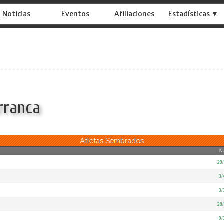
Noticias
Eventos
Afiliaciones
Estadísticas ▼
Arranca
Atletas Sembrados
N
29
3/
3/
28
9/