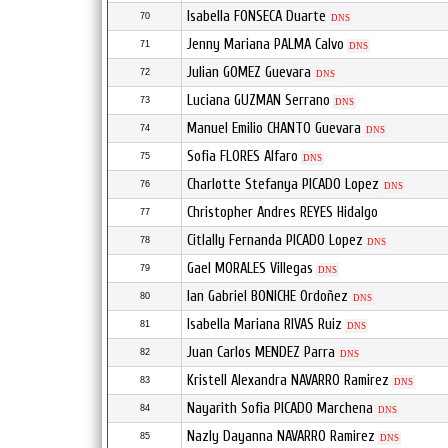
Isabella FONSECA Duarte
70
DNS
Jenny Mariana PALMA Calvo
71
DNS
Julian GOMEZ Guevara
72
DNS
Luciana GUZMAN Serrano
73
DNS
Manuel Emilio CHANTO Guevara
74
DNS
Sofia FLORES Alfaro
75
DNS
Charlotte Stefanya PICADO Lopez
76
DNS
Christopher Andres REYES Hidalgo
77
Citlally Fernanda PICADO Lopez
78
DNS
Gael MORALES Villegas
79
DNS
Ian Gabriel BONICHE Ordoñez
80
DNS
Isabella Mariana RIVAS Ruiz
81
DNS
Juan Carlos MENDEZ Parra
82
DNS
Kristell Alexandra NAVARRO Ramirez
83
DNS
Nayarith Sofia PICADO Marchena
84
DNS
Nazly Dayanna NAVARRO Ramirez
85
DNS