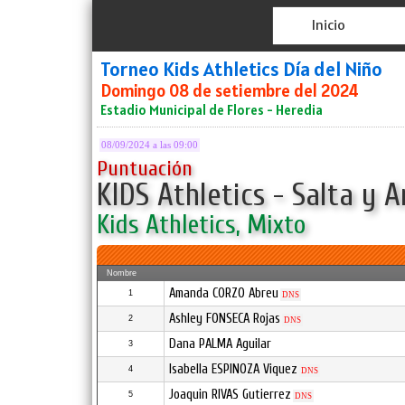
Inicio
Torneo Kids Athletics Día del Niño
Domingo 08 de setiembre del 2024
Estadio Municipal de Flores - Heredia
08/09/2024 a las 09:00
Puntuación
KIDS Athletics - Salta y 
Kids Athletics, Mixto
Nombre
Amanda CORZO Abreu
1
DNS
Ashley FONSECA Rojas
2
DNS
Dana PALMA Aguilar
3
Isabella ESPINOZA Viquez
4
DNS
Joaquin RIVAS Gutierrez
5
DNS