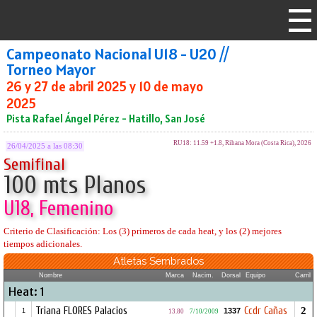
Campeonato Nacional U18 - U20 //
Torneo Mayor
26 y 27 de abril 2025 y 10 de mayo
2025
Pista Rafael Ángel Pérez - Hatillo, San José
RU18: 11.59 +1.8, Rihana Mora (Costa Rica), 2026
26/04/2025 a las 08:30
Semifinal
100 mts Planos
U18, Femenino
Criterio de Clasificación: Los (3) primeros de cada heat, y los (2) mejores
tiempos adicionales.
Atletas Sembrados
Nombre
Marca
Nacim.
Dorsal
Equipo
Carril
Heat: 1
Triana FLORES Palacios
Ccdr Cañas
2
1337
1
13.80
7/10/2009