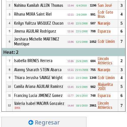
Nahima Kamilah ALLEN Thomas
San José
3
1196
2
13.44
6/4/2010
Ccdr Coto
Rihana MORA Saint Riel
4
991
3
12.55
2/6/2009
Brus
Keilyn Yalitza VASQUEZ Chacon
Naranjo
5
587
4
13.40
22/5/2008
Jimena AGUILAR Rodriguez
Esparza
6
708
5
13.56
22/5/2008
Jorshara Michelle MARTINEZ
Ccdr Limón
7
1052
6
13.96
12/5/2008
Montique
Heat: 2
Lincoln
Isabella BRENES Herrera
2
684
7
13.86
25/9/2009
Athletics
Alanny Sharath STEIN Abarca
Naranjo
3
755
8
13.55
21/11/2008
Thiara Jerusha SAVAGE Wright
Ccdr Limón
4
1348
9
13.22
22/1/2008
Alajuelita
Camila Ariana AGUILAR Ramirez
5
982
10
13.41
15/1/2009
2001
Franciny Lucia JIMENEZ Gomez
Esparza
6
748
11
13.77
26/1/2010
Lincoln
Valeria Isabel MACAYA Gonzalez
7
3961
12
14.44
18/1/2010
Athletics
DNS
Regresar