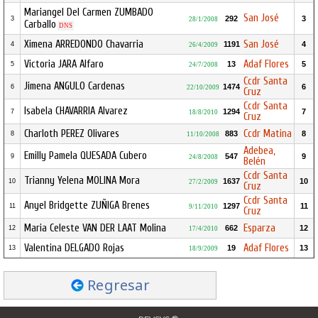
Mariangel Del Carmen ZUMBADO
San José
292
3
3
28/1/2008
Carballo
DNS
Ximena ARREDONDO Chavarria
San José
1191
4
4
26/4/2009
Victoria JARA Alfaro
Adaf Flores
13
5
5
24/7/2008
Ccdr Santa
Jimena ANGULO Cardenas
1474
6
6
22/10/2009
Cruz
Ccdr Santa
Isabela CHAVARRIA Alvarez
1294
7
7
18/8/2010
Cruz
Charloth PEREZ Olivares
Ccdr Matina
883
8
8
11/10/2008
Adebea,
Emilly Pamela QUESADA Cubero
547
9
9
24/8/2008
Belén
Ccdr Santa
Trianny Yelena MOLINA Mora
1637
10
10
27/2/2009
Cruz
Ccdr Santa
Anyel Bridgette ZUÑIGA Brenes
1297
11
11
9/11/2010
Cruz
Maria Celeste VAN DER LAAT Molina
Esparza
662
12
12
17/4/2010
Valentina DELGADO Rojas
Adaf Flores
19
13
13
18/9/2009
Regresar