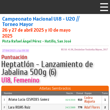
Campeonato Nacional U18 - U20 //
Torneo Mayor
26 y 27 de abril 2025 y 10 de mayo
2025
Pista Rafael Ángel Pérez - Hatillo, San José
RU18: 41.96, Deisheline Yoshielka Mayers, 2017
27/04/2025 a las 09:30
Puntuación
Heptatlón - Lanzamiento de
Jabalina 500g (6)
U18, Femenino
Atletas Sembrados
Nombre
Nacim.
Dorsal
Equipo
Turno
Codea
Ariana Lucia CESPEDES Gomez
910
1
1
16/4/2010
Alajuela
Lara ROJAS Ruiz
Adaf Flores
778
2
2
24/2/2009