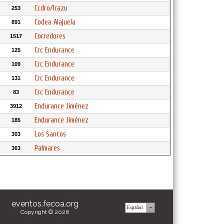
Ccdro/Irazu
253
Codea Alajuela
891
Corredores
1517
Crc Endurance
125
Crc Endurance
109
Crc Endurance
131
Crc Endurance
83
Endurance Jiménez
3912
Endurance Jiménez
185
Los Santos
303
Palmares
363
eventos.fecoa.org
Copyright © 2026