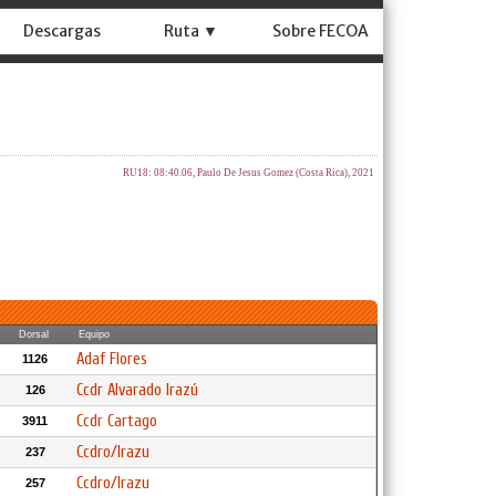
Descargas
Ruta ▼
Sobre FECOA
RU18: 08:40.06, Paulo De Jesus Gomez (Costa Rica), 2021
Dorsal
Equipo
Adaf Flores
1126
Ccdr Alvarado Irazú
126
Ccdr Cartago
3911
Ccdro/Irazu
237
Ccdro/Irazu
257