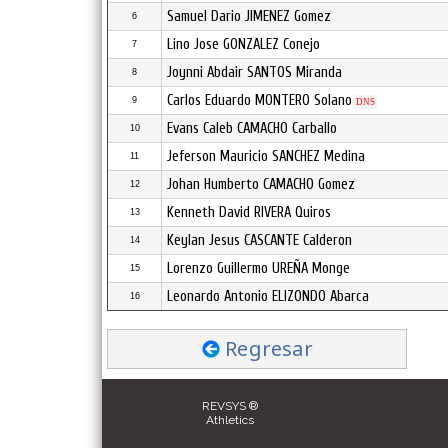
Samuel Dario JIMENEZ Gomez
6
Lino Jose GONZALEZ Conejo
7
Joynni Abdair SANTOS Miranda
8
Carlos Eduardo MONTERO Solano
9
DNS
Evans Caleb CAMACHO Carballo
10
Jeferson Mauricio SANCHEZ Medina
11
Johan Humberto CAMACHO Gomez
12
Kenneth David RIVERA Quiros
13
Keylan Jesus CASCANTE Calderon
14
Lorenzo Guillermo UREÑA Monge
15
Leonardo Antonio ELIZONDO Abarca
16
Regresar
REVSYS ®
Athletics