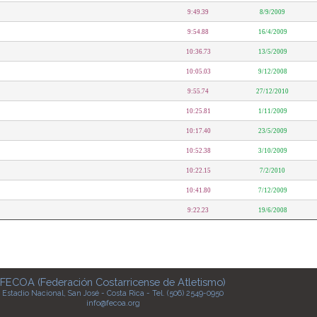
9:49.39
8/9/2009
9:54.88
16/4/2009
10:36.73
13/5/2009
10:05.03
9/12/2008
9:55.74
27/12/2010
10:25.81
1/11/2009
10:17.40
23/5/2009
10:52.38
3/10/2009
10:22.15
7/2/2010
10:41.80
7/12/2009
9:22.23
19/6/2008
FECOA (Federación Costarricense de Atletismo)
Estadio Nacional, San José - Costa Rica - Tel. (506) 2549-0950
info@fecoa.org