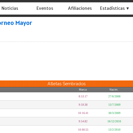
Noticias
Eventos
Afiliaciones
Estadísticas ▼
orneo Mayor
Atletas Sembrados
Marca
Nacim.
8:53.17
27/6/2008
9:59.38
13/7/2009
10:16.41
30/3/2009
9:54.82
16/12/2010
10:00.55
13/2/2010