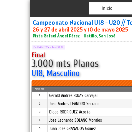
Inicio
Campeonato Nacional U18 - U20 // T
26 y 27 de abril 2025 y 10 de mayo 2025
Pista Rafael Ángel Pérez - Hatillo, San José
27/04/2025 a las 08:05
Final
3.000 mts Planos
U18, Masculino
Nombre
Gerald Andres ROJAS Carvajal
1
Jose Andres LEANDRO Serrano
2
Diego RODRIGUEZ Acosta
3
Jose Leonardo SOLANO Morales
4
Juan Jose GRANADOS Gomez
5