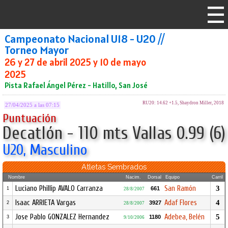
Campeonato Nacional U18 - U20 //
Torneo Mayor
26 y 27 de abril 2025 y 10 de mayo
2025
Pista Rafael Ángel Pérez - Hatillo, San José
RU20: 14.62 +1.5, Shaydron Miller, 2018
27/04/2025 a las 07:15
Puntuación
Decatlón - 110 mts Vallas 0.99 (6)
U20, Masculino
Atletas Sembrados
Nombre
Nacim.
Dorsal
Equipo
Carril
Luciano Phillip AVALO Carranza
San Ramón
3
661
1
28/8/2007
Isaac ARRIETA Vargas
Adaf Flores
4
3927
2
28/8/2007
Jose Pablo GONZALEZ Hernandez
Adebea, Belén
5
1180
3
9/10/2006