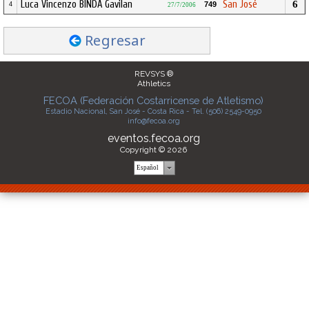
Luca Vincenzo BINDA Gavilan
San José
6
749
4
27/7/2006
Regresar
REVSYS ®
Athletics
FECOA (Federación Costarricense de Atletismo)
Estadio Nacional, San José - Costa Rica - Tel. (506) 2549-0950
info@fecoa.org
eventos.fecoa.org
Copyright © 2026