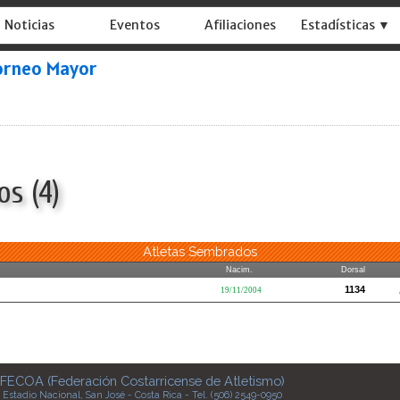
Noticias
Eventos
Afiliaciones
Estadísticas ▼
orneo Mayor
s (4)
Atletas Sembrados
Nacim.
Dorsal
1134
19/11/2004
FECOA (Federación Costarricense de Atletismo)
Estadio Nacional, San José - Costa Rica - Tel. (506) 2549-0950