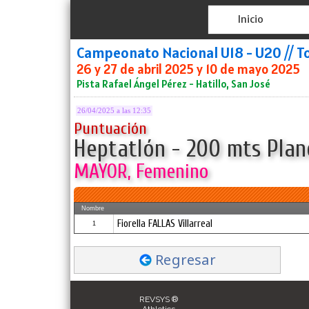
Inicio
Campeonato Nacional U18 - U20 // T
26 y 27 de abril 2025 y 10 de mayo 2025
Pista Rafael Ángel Pérez - Hatillo, San José
26/04/2025 a las 12:35
Puntuación
Heptatlón - 200 mts Plano
MAYOR, Femenino
Nombre
Fiorella FALLAS Villarreal
1
Regresar
REVSYS ®
Athletics