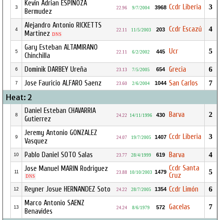
Kevin Adrian ESPINOZA
Ccdr Liberia
3
3968
3
22.96
9/7/2004
Bermudez
Alejandro Antonio RICKETTS
Ccdr Escazú
4
203
4
22.11
11/5/2003
Martinez
DNS
Gary Esteban ALTAMIRANO
Ucr
5
445
5
22.11
6/2/2002
Chinchilla
Dominik DARBEY Ureña
Grecia
6
654
6
23.13
7/5/2005
Jose Fauricio ALFARO Saenz
San Carlos
7
1044
7
23.60
2/6/2004
Heat: 2
Daniel Esteban CHAVARRIA
Barva
2
430
8
24.22
14/11/1996
Gutierrez
Jeremy Antonio GONZALEZ
Ccdr Liberia
3
1407
9
24.07
19/7/2005
Vasquez
Pablo Daniel SOTO Salas
Barva
4
619
10
23.77
28/4/1999
Ccdr Santa
Jose Manuel MARIN Rodriguez
5
1479
11
23.88
10/10/2003
Cruz
DNS
Reyner Josue HERNANDEZ Soto
Ccdr Limón
6
1354
12
24.22
28/7/2005
Marco Antonio SAENZ
Gacelas
7
572
13
24.24
8/6/1979
Benavides