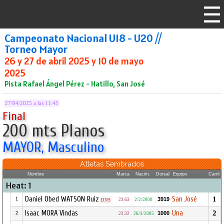
Campeonato Nacional U18 - U20 //
Torneo Mayor
26 y 27 de abril 2025 y 10 de mayo
2025
Pista Rafael Ángel Pérez - Hatillo, San José
27/04/2025 a las 11:45
Final
200 mts Planos
MAYOR, Masculino
Atletas Sembrados
Nombre
Marca
Nacim.
Dorsal
Equipo
Carril
Heat: 1
Daniel Obed WATSON Ruiz
San José
1
3919
1
23.63
2/2/2000
DNS
Isaac MORA Vindas
Una
2
1000
2
23.32
26/3/2005