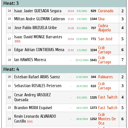
Heat: 3
Isaac Javier QUESADA Segura
Coronado
2
829
14
26.64
9/6/2005
Milton Andre GUZMAN Calderon
Una
3
1344
15
25.05
5/6/2003
Codea
Jose Pablo BRIZUELA Uribe
4
707
16
24.39
9/1/2004
Alajuela
Isaac David MONGE Barrantes
San José
5
771
17
24.94
22/6/2005
DNS
Ccdr
Edgar Adrian CONTRERAS Mena
6
1194
18
25.91
1/5/2002
Cartago
Ccdr
Ian HAWKES Morera
7
1641
19
-
23/12/2004
Cartago
Heat: 4
Esteban Rafael ARIAS Saenz
Palmares
2
344
20
-
5/10/2004
Ccdr
Sebastian ROSALES Petersen
3
610
21
-
26/9/2002
Cartago
Cesar Andrey VASQUEZ
Fast Twitch
4
1325
22
-
9/5/1993
Quesada
Brandon MORA Esquivel
Fast Twitch
5
1373
23
-
18/5/1993
Ccdr
Kevin Leonardo ALVARADO
Montes De
6
1252
24
-
30/6/2004
Castillo
DNS
Oca