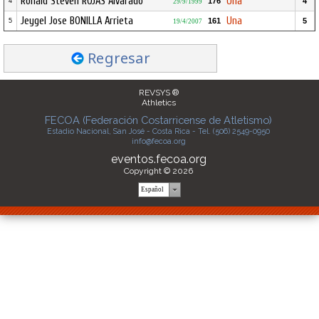
Ronald Steven ROJAS Alvarado
Una
176
4
4
29/9/1999
Jeygel Jose BONILLA Arrieta
Una
161
5
5
19/4/2007
Regresar
REVSYS ®
Athletics
FECOA (Federación Costarricense de Atletismo)
Estadio Nacional, San José - Costa Rica - Tel. (506) 2549-0950
info@fecoa.org
eventos.fecoa.org
Copyright © 2026