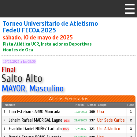
Torneo Universitario de Atletismo
FedeU FECOA 2025
sábado, 10 de mayo de 2025
Pista Atlética UCR, Instalaciones Deportivas
Montes de Oca
10/05/2025 a las 09:30
Final
Salto Alto
MAYOR, Masculino
Atletas Sembrados
Nombre
Nacim.
Dorsal
Equipo
Turno
Lian Esteban GARRO Moncada
Una
169
1
1
19/8/2003
Jaheim Rafael MADRIGAL Layne
Ucr Sede Caribe
137
2
2
21/6/2003
DNS
Franklin Daniel NUÑEZ Carballo
Ucr Atlántico
121
3
3
5/2/2005
DNS