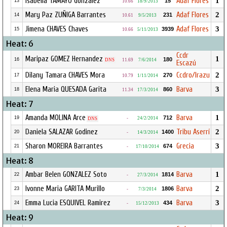
Isabella TAMAYO Gonzalez
Adaf Flores
1
15
13
10.66
18/9/2013
Mary Paz ZUÑIGA Barrantes
Adaf Flores
2
231
14
10.61
9/5/2013
Jimena CHAVES Chaves
Adaf Flores
3
3939
15
10.66
5/11/2013
Heat: 6
Ccdr
Maripaz GOMEZ Hernandez
1
180
16
DNS
11.69
7/6/2014
Escazú
Dilany Tamara CHAVES Mora
Ccdro/Irazu
2
270
17
10.79
1/11/2014
Elena Maria QUESADA Garita
Barva
3
860
18
11.34
17/3/2014
Heat: 7
Amanda MOLINA Arce
Barva
1
712
19
-
24/2/2014
DNS
Daniela SALAZAR Godinez
Tribu Aserrí
2
1400
20
-
14/3/2014
Sharon MOREIRA Barrantes
Grecia
3
674
21
-
17/10/2014
Heat: 8
Ambar Belen GONZALEZ Soto
Barva
1
1814
22
-
27/3/2014
Ivonne Maria GARITA Murillo
Barva
2
1806
23
-
7/3/2014
Emma Lucia ESQUIVEL Ramirez
Barva
3
434
24
-
15/12/2013
Heat: 9