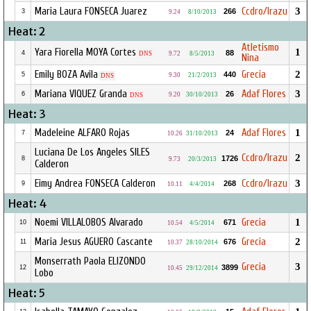
Maria Laura FONSECA Juarez
Ccdro/Irazu
3
266
3
9.24
8/10/2013
Heat: 2
Atletismo
Yara Fiorella MOYA Cortes
1
88
4
DNS
9.72
8/5/2013
Nina
Emily BOZA Avila
Grecia
2
440
5
9.30
21/2/2013
DNS
Mariana VIQUEZ Granda
Adaf Flores
3
26
6
9.20
30/10/2013
DNS
Heat: 3
Madeleine ALFARO Rojas
Adaf Flores
1
24
7
10.26
31/10/2013
Luciana De Los Angeles SILES
Ccdro/Irazu
2
1726
8
9.73
20/3/2013
Calderon
Eimy Andrea FONSECA Calderon
Ccdro/Irazu
3
268
9
10.11
4/4/2014
Heat: 4
Noemi VILLALOBOS Alvarado
Grecia
1
671
10
10.54
4/5/2014
Maria Jesus AGUERO Cascante
Grecia
2
676
11
10.37
28/10/2014
Monserrath Paola ELIZONDO
Grecia
3
3899
12
10.45
29/12/2014
Lobo
Heat: 5