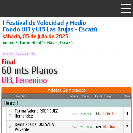
I Festival de Velocidad y Medio
Fondo U13 y U15 Las Brujas - Escazú
sábado, 05 de julio de 2025
Anexo Estadio Nicolás Masis, Escazú
05/07/2025 a las 15:20
Final
60 mts Planos
U13, Femenino
Atletas Sembrados
Nombre
Marca
Nacim.
Dorsal
Equipo
Carril
Heat: 1
Fatima Valeria RODRIGUEZ
Grecia
1
521
1
9.29
29/9/2013
Hernandez
Deina Rosibel QUESADA
Matina
2
189
2
9.45
28/1/2014
Valverde