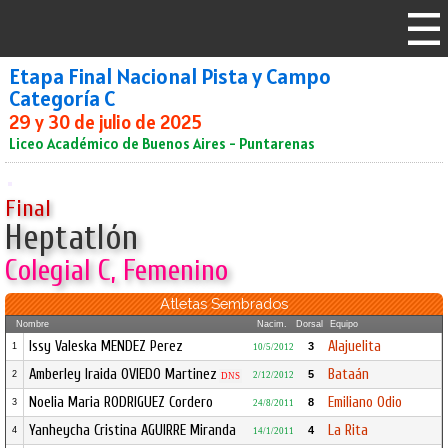
Etapa Final Nacional Pista y Campo
Categoría C
29 y 30 de julio de 2025
Liceo Académico de Buenos Aires - Puntarenas
Final
Heptatlón
Colegial C, Femenino
Atletas Sembrados
Nombre
Nacim.
Dorsal
Equipo
Issy Valeska MENDEZ Perez
Alajuelita
3
1
10/5/2012
Amberley Iraida OVIEDO Martinez
Bataán
5
2
2/12/2012
DNS
Noelia Maria RODRIGUEZ Cordero
Emiliano Odio
8
3
24/8/2011
Yanheycha Cristina AGUIRRE Miranda
La Rita
4
4
14/1/2011