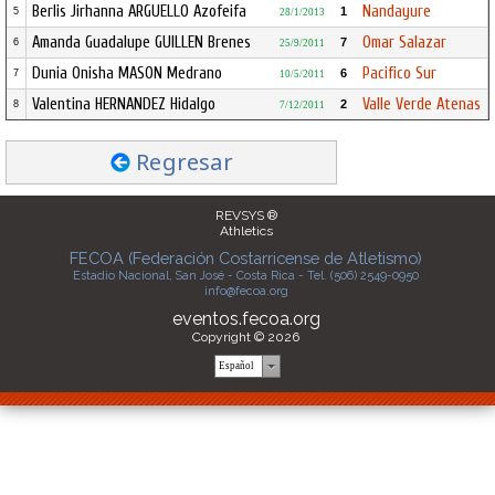
Berlis Jirhanna ARGUELLO Azofeifa
Nandayure
1
5
28/1/2013
Amanda Guadalupe GUILLEN Brenes
Omar Salazar
7
6
25/9/2011
Dunia Onisha MASON Medrano
Pacifico Sur
6
7
10/5/2011
Valentina HERNANDEZ Hidalgo
Valle Verde Atenas
2
8
7/12/2011
Regresar
REVSYS ®
Athletics
FECOA (Federación Costarricense de Atletismo)
Estadio Nacional, San José - Costa Rica - Tel. (506) 2549-0950
info@fecoa.org
eventos.fecoa.org
Copyright © 2026